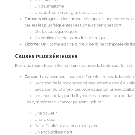
Un traumatisme
Une obstruction des glandes salivaires
Tumeurs bénignes :
Une tumeur bénigne est une masse de cellu
causes les plus fréquentes des tumeurs bénignes sont :
Des facteurs génétiques
L’exposition à certains produits chimiques
Lipome :
Un lipome est une tumeur bénigne composée de tissu
Causes plus sérieuses
Bien que moins fréquentes, certaines causes de boule sous la mâcho
Cancer :
Le cancer peut toucher différentes zones de la mâcho
Le cancer de la bouche est généralement associé au tab
Le cancer du pharynx peut être causé par une exposition
Le cancer de la glande thyroïde est souvent lié à des fac
Les symptômes du cancer peuvent inclure :
Une douleur
Une raideur
Des difficultés à avaler ou à respirer
Un engourdissement