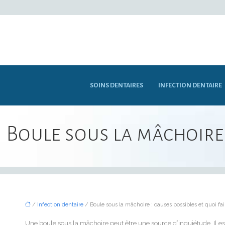
SOINS DENTAIRES
INFECTION DENTAIRE
Boule sous la mâchoire :
/
Infection dentaire
/ Boule sous la mâchoire : causes possibles et quoi fai
Une boule sous la mâchoire peut être une source d’inquiétude. Il e