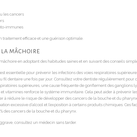
u les cancers
ers
 auto-immunes
 traitement efficace et une guérison optimale.
s la mâchoire
a mâchoire en adoptant des habitudes saines et en suivant des conseils simpl
 essentielle pour prévenir les infections des voies respiratoires supérieure
ez du fil dentaire une fois par jour. Consultez votre dentiste régulièrement 
espiratoires supérieures, une cause fréquente de gonflement des ganglions 
 et vitamines renforce le système immunitaire. Cela peut aider à prévenir le
ider à réduire le risque de développer des cancers de la bouche et du phary
tion excessive d’alcool et l’exposition à certains produits chimiques. Ces 
 % des cancers de la bouche et du pharynx.
’aggrave, consultez un médecin sans tarder.