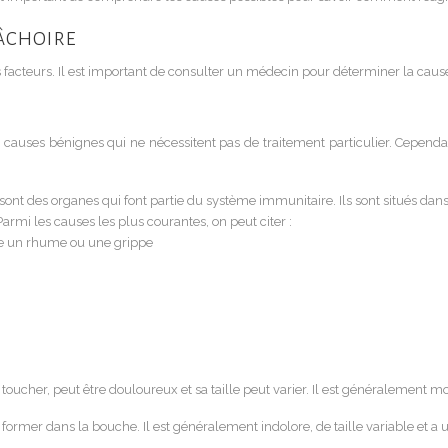
mâchoire
facteurs. Il est important de consulter un médecin pour déterminer la cause 
causes bénignes qui ne nécessitent pas de traitement particulier. Cependan
nt des organes qui font partie du système immunitaire. Ils sont situés dans
armi les causes les plus courantes, on peut citer :
me un rhume ou une grippe
ucher, peut être douloureux et sa taille peut varier. Il est généralement mo
ormer dans la bouche. Il est généralement indolore, de taille variable et a u