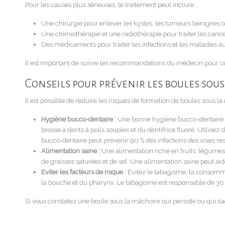
Pour les causes plus sérieuses, le traitement peut inclure :
Une chirurgie pour enlever les kystes, les tumeurs bénignes o
Une chimiothérapie et une radiothérapie pour traiter les canc
Des médicaments pour traiter les infections et les maladies
Il est important de suivre les recommandations du médecin pour un
Conseils pour prévenir les boules sou
Il est possible de réduire les risques de formation de boules sous l
Hygiène bucco-dentaire :
Une bonne hygiène bucco-dentaire est
brosse à dents à poils souples et du dentifrice fluoré. Utilis
bucco-dentaire peut prévenir 90 % des infections des voies r
Alimentation saine :
Une alimentation riche en fruits, légumes
de graisses saturées et de sel. Une alimentation saine peut a
Eviter les facteurs de risque :
Évitez le tabagisme, la consomma
la bouche et du pharynx. Le tabagisme est responsable de 30
Si vous constatez une boule sous la mâchoire qui persiste ou qui s