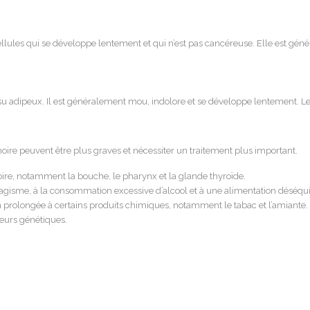
les qui se développe lentement et qui n’est pas cancéreuse. Elle est générale
 adipeux. Il est généralement mou, indolore et se développe lentement. L
ire peuvent être plus graves et nécessiter un traitement plus important.
ire, notamment la bouche, le pharynx et la glande thyroïde.
agisme, à la consommation excessive d’alcool et à une alimentation déséqui
 prolongée à certains produits chimiques, notamment le tabac et l’amiante.
teurs génétiques.