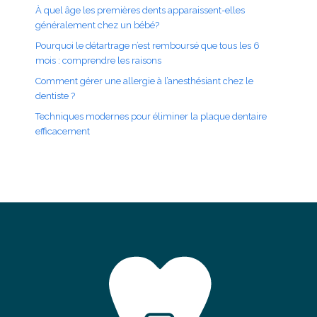
À quel âge les premières dents apparaissent-elles
généralement chez un bébé?
Pourquoi le détartrage n’est remboursé que tous les 6
mois : comprendre les raisons
Comment gérer une allergie à l’anesthésiant chez le
dentiste ?
Techniques modernes pour éliminer la plaque dentaire
efficacement