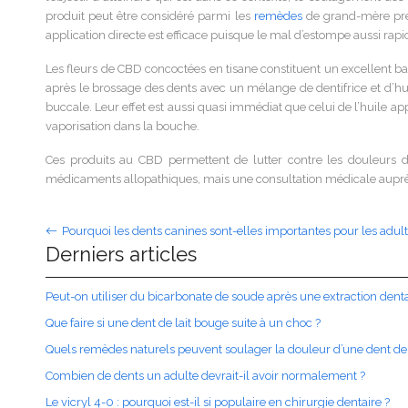
produit peut être considéré parmi les
remèdes
de grand-mère préco
application directe est efficace puisque le mal d’estompe aussi rap
Les fleurs de CBD concoctées en tisane constituent un excellent bain 
après le brossage des dents avec un mélange de dentifrice et d’h
buccale. Leur effet est aussi quasi immédiat que celui de l’huile app
vaporisation dans la bouche.
Ces produits au CBD permettent de lutter contre les douleurs d
médicaments allopathiques, mais une consultation médicale auprès
Pourquoi les dents canines sont-elles importantes pour les adult
Derniers articles
Peut-on utiliser du bicarbonate de soude après une extraction denta
Que faire si une dent de lait bouge suite à un choc ?
Quels remèdes naturels peuvent soulager la douleur d’une dent de
Combien de dents un adulte devrait-il avoir normalement ?
Le vicryl 4-0 : pourquoi est-il si populaire en chirurgie dentaire ?