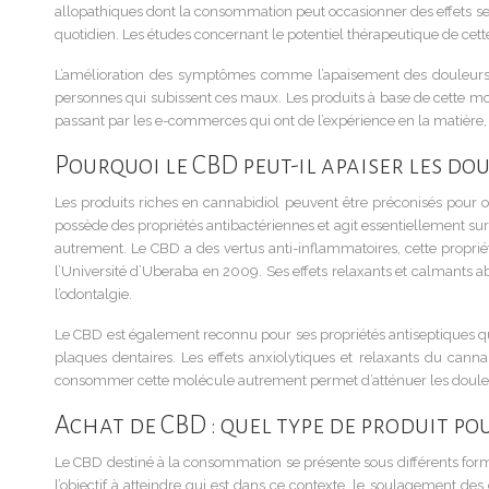
allopathiques dont la consommation peut occasionner des effets se
quotidien. Les études concernant le potentiel thérapeutique de cet
L’amélioration des symptômes comme l’apaisement des douleurs es
personnes qui subissent ces maux. Les produits à base de cette molé
passant par les e-commerces qui ont de l’expérience en la matièr
Pourquoi le CBD peut-il apaiser les do
Les produits riches en cannabidiol peuvent être préconisés pour
possède des propriétés antibactériennes et agit essentiellement sur
autrement.
Le CBD a des vertus anti-inflammatoires, cette proprié
l’Université d’Uberaba en 2009. Ses effets relaxants et calmants aba
l’odontalgie.
Le CBD est également reconnu pour ses propriétés antiseptiques qui 
plaques dentaires.
Les effets anxiolytiques et relaxants du can
consommer cette molécule autrement permet d’atténuer les douleurs
Achat de CBD : quel type de produit po
Le CBD destiné à la consommation se présente sous différents formats s
l’objectif à atteindre qui est dans ce contexte, le soulagement des