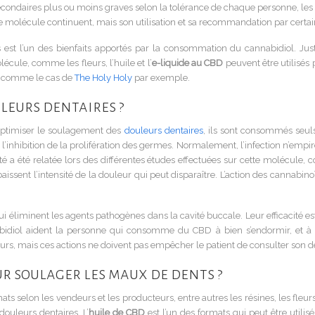
condaires plus ou moins graves selon la tolérance de chaque personne, les p
te molécule continuent, mais son utilisation et sa recommandation par certa
t l’un des bienfaits apportés par la consommation du cannabidiol. Justem
cule, comme les fleurs, l’huile et l’
e-liquide au CBD
peuvent être utilisés 
e, comme le cas de
The Holy Holy
par exemple.
uleurs dentaires ?
 optimiser le soulagement des
douleurs dentaires
, ils sont consommés seu
 l’inhibition de la prolifération des germes. Normalement, l’infection n’empi
té a été relatée lors des différentes études effectuées sur cette molécule,
issent l’intensité de la douleur qui peut disparaître. L’action des cannabin
éliminent les agents pathogènes dans la cavité buccale. Leur efficacité est 
nabidiol aident la personne qui consomme du CBD à bien s’endormir, et à
, mais ces actions ne doivent pas empêcher le patient de consulter son de
ur soulager les maux de dents ?
elon les vendeurs et les producteurs, entre autres les résines, les fleurs, le
 douleurs dentaires.
L’
huile de CBD
est l’un des formats qui peut être util