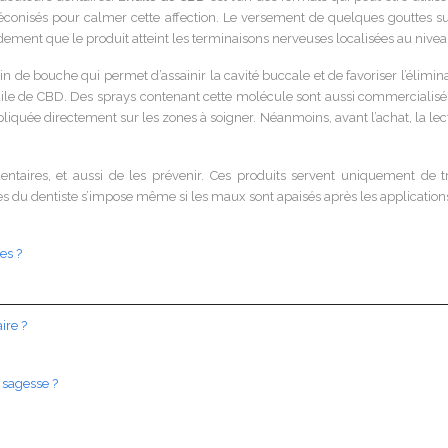
nisés pour calmer cette affection. Le versement de quelques gouttes sur l
idement que le produit atteint les terminaisons nerveuses localisées au nivea
de bouche qui permet d’assainir la cavité buccale et de favoriser l’éliminati
uile de CBD.
Des sprays contenant cette molécule sont aussi commercialisés 
liquée directement sur les zones à soigner. Néanmoins, avant l’achat, la lect
entaires, et aussi de les prévenir. Ces produits servent uniquement d
 du dentiste s’impose même si les maux sont apaisés après les application
es ?
ire ?
 sagesse ?