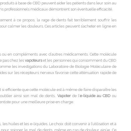
roduits à base de CBD peuvent aider les patients dans leur soin au
ins professionnels médicaux démontrent son éventuelle efficacité.
ent à ce propos, la rage de dents fait terriblement souffrir les
pour calmer les douleurs. Ces articles peuvent s’acheter en ligne en
ls ou en compléments avec d’autres médicaments.
Cette molécule
re pas chez les
vapoteurs
et les personnes qui consomment du CBD
 comme les investigations du Laboratoire de Biologie Moléculaire de
oïdes sur les récepteurs nerveux favorise cette atténuation rapide de
si efficiente que cette molécule est à même de faire disparaître les
 oublier ainsi son mal de dents.
Vapoter
de l’
e-liquide au CBD
ou
ntiste pour une meilleure prise en charge.
s huiles et les e-liquides. Le choix doit convenir à l’utilisation et à
isé pour soigner le mal de dents, même en cas de douleur aigüe. Ce