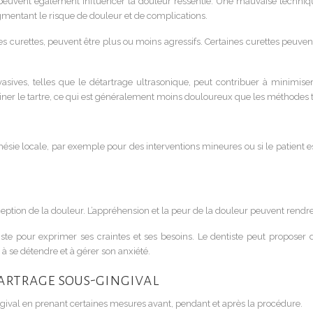
és peuvent également influencer la douleur ressentie. Une mauvaise techn
entant le risque de douleur et de complications.
les curettes, peuvent être plus ou moins agressifs. Certaines curettes peuve
nvasives, telles que le détartrage ultrasonique, peut contribuer à minimis
iner le tartre, ce qui est généralement moins douloureux que les méthodes t
sthésie locale, par exemple pour des interventions mineures ou si le patient e
ception de la douleur. L’appréhension et la peur de la douleur peuvent rendr
e pour exprimer ses craintes et ses besoins. Le dentiste peut proposer de
 à se détendre et à gérer son anxiété.
artrage sous-gingival
ingival en prenant certaines mesures avant, pendant et après la procédure.