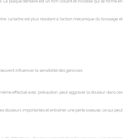
. La plaque dentaire est un film collant et invisible qui se forme en
tre. Le tartre est plus résistant à l’action mécanique du brossage et
uvent influencer la sensibilité des gencives.
ge, même effectué avec précaution, peut aggraver la douleur dans ces
 des douleurs importantes et entraîner une perte osseuse, ce qui peut