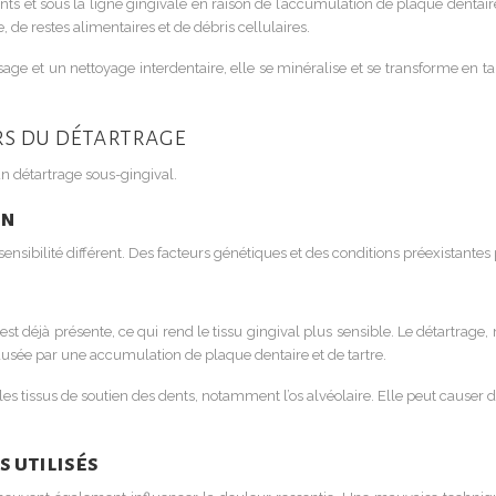
ents et sous la ligne gingivale en raison de l’accumulation de plaque dentaire
 de restes alimentaires et de débris cellulaires.
ge et un nettoyage interdentaire, elle se minéralise et se transforme en tar
rs du détartrage
un détartrage sous-gingival.
on
ilité différent. Des facteurs génétiques et des conditions préexistantes pe
est déjà présente, ce qui rend le tissu gingival plus sensible. Le détartra
ausée par une accumulation de plaque dentaire et de tartre.
 les tissus de soutien des dents, notamment l’os alvéolaire. Elle peut causer
 utilisés