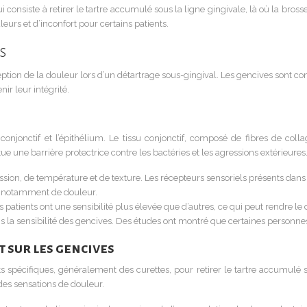
onsiste à retirer le tartre accumulé sous la ligne gingivale, là où la brosse 
eurs et d’inconfort pour certains patients.
s
eption de la douleur lors d’un détartrage sous-gingival. Les gencives sont co
ir leur intégrité.
onjonctif et l’épithélium. Le tissu conjonctif, composé de fibres de collag
tue une barrière protectrice contre les bactéries et les agressions extérieures
ssion, de température et de texture. Les récepteurs sensoriels présents dans
, notamment de douleur.
ins patients ont une sensibilité plus élevée que d’autres, ce qui peut rendre l
la sensibilité des gencives. Des études ont montré que certaines personnes 
t sur les gencives
nts spécifiques, généralement des curettes, pour retirer le tartre accumulé 
 des sensations de douleur.