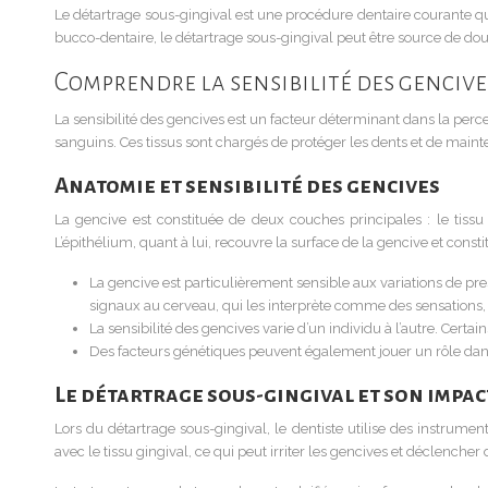
Le détartrage sous-gingival est une procédure dentaire courante qui c
bucco-dentaire, le détartrage sous-gingival peut être source de doul
Comprendre la sensibilité des gencive
La sensibilité des gencives est un facteur déterminant dans la perc
sanguins. Ces tissus sont chargés de protéger les dents et de mainten
Anatomie et sensibilité des gencives
La gencive est constituée de deux couches principales : le tissu c
L’épithélium, quant à lui, recouvre la surface de la gencive et consti
La gencive est particulièrement sensible aux variations de pre
signaux au cerveau, qui les interprète comme des sensations
La sensibilité des gencives varie d’un individu à l’autre. Certa
Des facteurs génétiques peuvent également jouer un rôle dans 
Le détartrage sous-gingival et son impac
Lors du détartrage sous-gingival, le dentiste utilise des instrume
avec le tissu gingival, ce qui peut irriter les gencives et déclencher