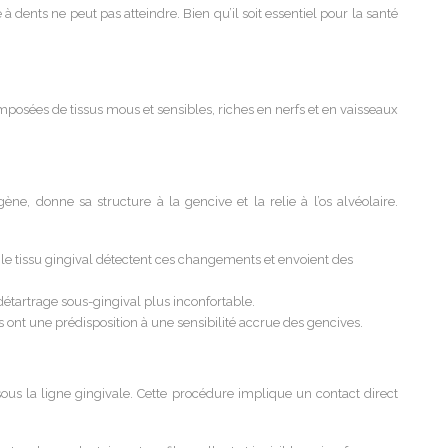
à dents ne peut pas atteindre. Bien qu’il soit essentiel pour la santé
mposées de tissus mous et sensibles, riches en nerfs et en vaisseaux
ène, donne sa structure à la gencive et la relie à l’os alvéolaire.
.
 le tissu gingival détectent ces changements et envoient des
e détartrage sous-gingival plus inconfortable.
ont une prédisposition à une sensibilité accrue des gencives.
sous la ligne gingivale. Cette procédure implique un contact direct