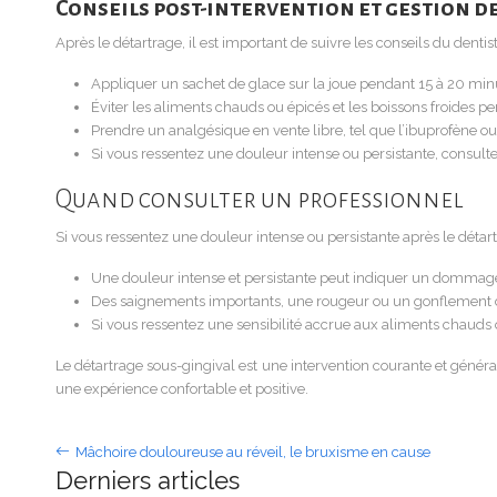
Conseils post-intervention et gestion d
Après le détartrage, il est important de suivre les conseils du denti
Appliquer un sachet de glace sur la joue pendant 15 à 20 minute
Éviter les aliments chauds ou épicés et les boissons froides p
Prendre un analgésique en vente libre, tel que l’ibuprofène ou
Si vous ressentez une douleur intense ou persistante, consul
Quand consulter un professionnel
Si vous ressentez une douleur intense ou persistante après le déta
Une douleur intense et persistante peut indiquer un dommage 
Des saignements importants, une rougeur ou un gonflement 
Si vous ressentez une sensibilité accrue aux aliments chauds ou
Le détartrage sous-gingival est une intervention courante et génér
une expérience confortable et positive.
Mâchoire douloureuse au réveil, le bruxisme en cause
Derniers articles