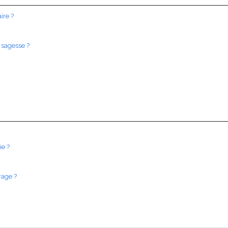
ire ?
 sagesse ?
ie ?
rage ?