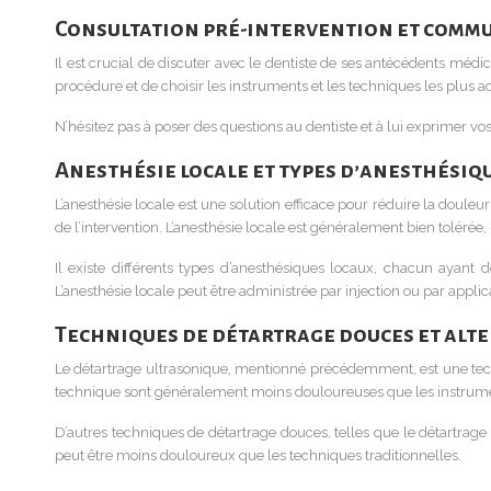
Consultation pré-intervention et commu
Il est crucial de discuter avec le dentiste de ses antécédents méd
procédure et de choisir les instruments et les techniques les plus ad
N’hésitez pas à poser des questions au dentiste et à lui exprimer 
Anesthésie locale et types d’anesthésiq
L’anesthésie locale est une solution efficace pour réduire la doule
de l’intervention. L’anesthésie locale est généralement bien tolérée,
Il existe différents types d’anesthésiques locaux, chacun ayant de
L’anesthésie locale peut être administrée par injection ou par appli
Techniques de détartrage douces et alt
Le détartrage ultrasonique, mentionné précédemment, est une tech
technique sont généralement moins douloureuses que les instrumen
D’autres techniques de détartrage douces, telles que le détartrage à a
peut être moins douloureux que les techniques traditionnelles.