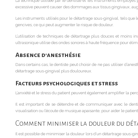
La technique utilisée par le dentiste et les instruments employ
excessive peuvent causer des dommages aux tissus gingivaux, augm
Les instruments utilisés pour le détartrage sous-gingival, tels que 
gencives, ce qui peut augmenter le risque de douleur.
L’utilisation de techniques de détartrage plus douces et moins i
ultrasonique utilise des ondes sonores à haute fréquence pour élim
Absence d’anesthésie
Dans certains cas, le dentiste peut choisir de ne pas utiliser d’ane
détartrage sous-gingival plus douloureux.
Facteurs psychologiques et stress
L’anxiété et le stress du patient peuvent également amplifier la per
Il est important de se détendre et de communiquer avec le dentist
visualisation ou l’écoute de musique apaisante, pour aider le patient
Comment minimiser la douleur du dét
Il est possible de minimiser la douleur lors d’un détartrage sous-g