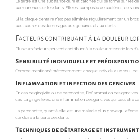
Le tartre est une substance dure et calcifiée qui se forme sur les d
permanence sur les dents. Elle est composée de bactéries, de salive,
Si la plaque dentaire n’est pas éliminée régulièrement par un brossa
peut causer des dommages aux gencives et aux dents.
Facteurs contribuant à la douleur lo
Plusieurs facteurs peuvent contribuer à la douleur ressentie lors d’
Sensibilité individuelle et prédispositi
Comme mentionné précédemment, chaque individu a un seuil de sensib
Inflammation et infection des gencives
En cas de gingivite ou de parodontite, l’inflammation des gencives 
cas. La gingivite est une inflammation des gencives qui peut être c
La parodontite, quant à elle, est une maladie plus grave qui affecte
conduire à la perte des dents.
Techniques de détartrage et instruments