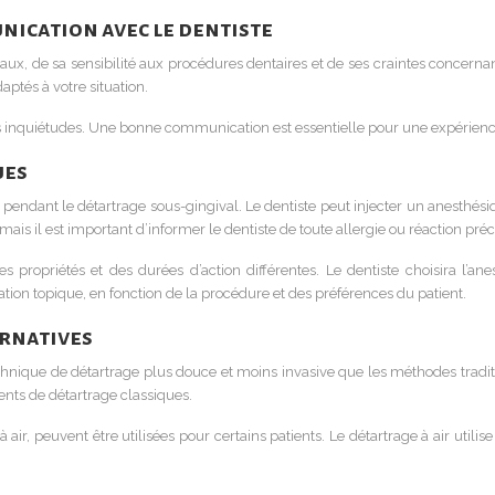
nication avec le dentiste
icaux, de sa sensibilité aux procédures dentaires et de ses craintes concern
aptés à votre situation.
vos inquiétudes. Une bonne communication est essentielle pour une expérience
ues
ur pendant le détartrage sous-gingival. Le dentiste peut injecter un anesthés
 mais il est important d’informer le dentiste de toute allergie ou réaction pré
s propriétés et des durées d’action différentes. Le dentiste choisira l’an
cation topique, en fonction de la procédure et des préférences du patient.
ernatives
nique de détartrage plus douce et moins invasive que les méthodes traditio
ts de détartrage classiques.
ir, peuvent être utilisées pour certains patients. Le détartrage à air utilise 