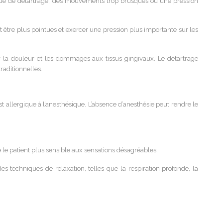
ique de détartrage, des mouvements trop brusques ou une pression
nt être plus pointues et exercer une pression plus importante sur les
er la douleur et les dommages aux tissus gingivaux. Le détartrage
raditionnelles.
st allergique à l’anesthésique. L’absence d’anesthésie peut rendre le
e le patient plus sensible aux sensations désagréables.
s techniques de relaxation, telles que la respiration profonde, la