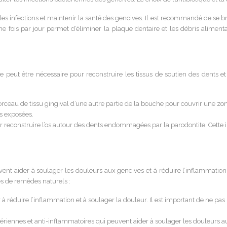
es infections et maintenir la santé des gencives. Il est recommandé de se br
e une fois par jour permet d’éliminer la plaque dentaire et les débris alime
 peut être nécessaire pour reconstruire les tissus de soutien des dents et 
rceau de tissu gingival d’une autre partie de la bouche pour couvrir une zon
ts exposées.
r reconstruire l’os autour des dents endommagées par la parodontite. Cette in
ent aider à soulager les douleurs aux gencives et à réduire l’inflammation
s de remèdes naturels :
r à réduire l’inflammation et à soulager la douleur. Il est important de ne pa
ériennes et anti-inflammatoires qui peuvent aider à soulager les douleurs au