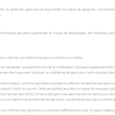
 la santé des gencives et augmenter le risque de gingivite. Une bonne 
.
s chroniques peuvent augmenter le risque de développer des maladies pa
ns. Voici les symptômes les plus courants à surveiller :
 se manifester uniquement lors de la mastication. Elle peut également être 
 des dents peuvent indiquer un problème de gencives. Il est important de
inflammation. L’enflure peut être localisée ou affecter l’ensemble des genciv
auds, froids ou sucrés. Cette sensibilité peut être un signe de récession gin
t les racines des dents. Ce recul des gencives peut rendre les dents plus sen
re un symptôme de problèmes de gencives. Les bactéries qui s’accumulent d
e infection des gencives ou une autre affection buccale. Un goût métallique