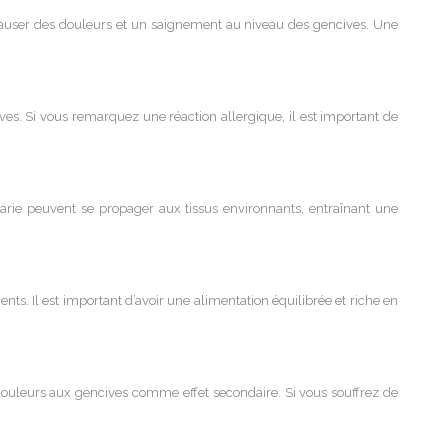
auser des douleurs et un saignement au niveau des gencives. Une
ves. Si vous remarquez une réaction allergique, il est important de
carie peuvent se propager aux tissus environnants, entraînant une
nts. Il est important d’avoir une alimentation équilibrée et riche en
uleurs aux gencives comme effet secondaire. Si vous souffrez de