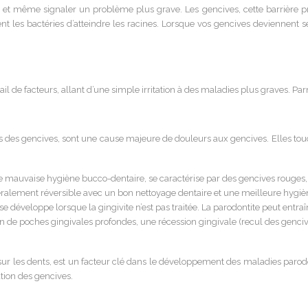
et même signaler un problème plus grave. Les gencives, cette barrière pro
 les bactéries d’atteindre les racines. Lorsque vos gencives deviennent se
 de facteurs, allant d’une simple irritation à des maladies plus graves. Parm
 des gencives, sont une cause majeure de douleurs aux gencives. Elles to
 mauvaise hygiène bucco-dentaire, se caractérise par des gencives rouges, 
 généralement réversible avec un bon nettoyage dentaire et une meilleure hygi
 développe lorsque la gingivite n’est pas traitée. La parodontite peut entraî
ion de poches gingivales profondes, une récession gingivale (recul des genciv
ur les dents, est un facteur clé dans le développement des maladies parodontal
tion des gencives.