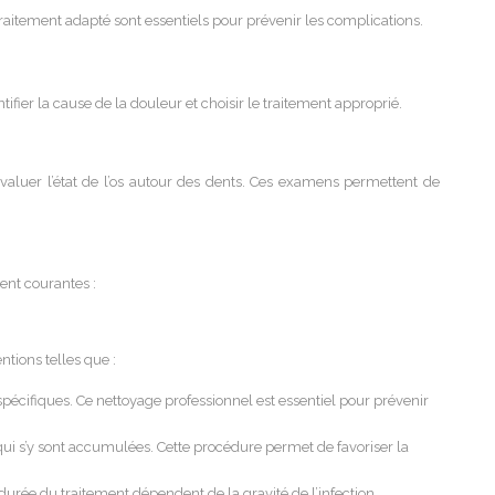
raitement adapté sont essentiels pour prévenir les complications.
tifier la cause de la douleur et choisir le traitement approprié.
évaluer l’état de l’os autour des dents. Ces examens permettent de
ent courantes :
tions telles que :
 spécifiques. Ce nettoyage professionnel est essentiel pour prévenir
s qui s’y sont accumulées. Cette procédure permet de favoriser la
a durée du traitement dépendent de la gravité de l’infection.