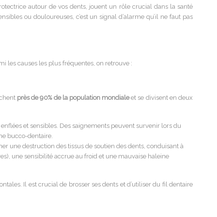
tectrice autour de vos dents, jouent un rôle crucial dans la santé
nsibles ou douloureuses, c’est un signal d’alarme qu’il ne faut pas
i les causes les plus fréquentes, on retrouve :
uchent
près de 90% de la population mondiale
et se divisent en deux
enflées et sensibles. Des saignements peuvent survenir lors du
ène bucco-dentaire.
ner une destruction des tissus de soutien des dents, conduisant à
es), une sensibilité accrue au froid et une mauvaise haleine
es. Il est crucial de brosser ses dents et d’utiliser du fil dentaire