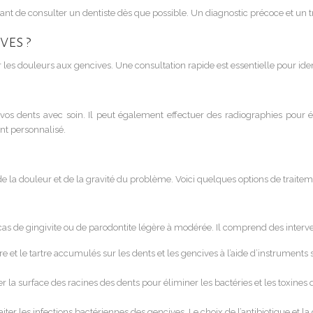
nt de consulter un dentiste dès que possible. Un diagnostic précoce et un t
ves ?
r les douleurs aux gencives. Une consultation rapide est essentielle pour iden
 vos dents avec soin. Il peut également effectuer des radiographies pour 
nt personnalisé.
 la douleur et de la gravité du problème. Voici quelques options de traitem
cas de gingivite ou de parodontite légère à modérée. Il comprend des interven
re et le tartre accumulés sur les dents et les gencives à l’aide d’instruments
ser la surface des racines des dents pour éliminer les bactéries et les toxine
iter les infections bactériennes des gencives. Le choix de l’antibiotique et l