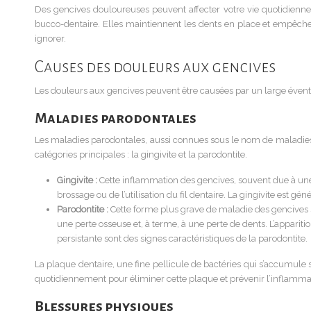
Des gencives douloureuses peuvent affecter votre vie quotidienne 
bucco-dentaire. Elles maintiennent les dents en place et empêchent
ignorer.
Causes des douleurs aux gencives
Les douleurs aux gencives peuvent être causées par un large éventail
Maladies parodontales
Les maladies parodontales, aussi connues sous le nom de maladies
catégories principales : la gingivite et la parodontite.
Gingivite :
Cette inflammation des gencives, souvent due à une
brossage ou de l’utilisation du fil dentaire. La gingivite est
Parodontite :
Cette forme plus grave de maladie des gencives se
une perte osseuse et, à terme, à une perte de dents. L’apparit
persistante sont des signes caractéristiques de la parodontite.
La plaque dentaire, une fine pellicule de bactéries qui s’accumule s
quotidiennement pour éliminer cette plaque et prévenir l’inflamma
Blessures physiques