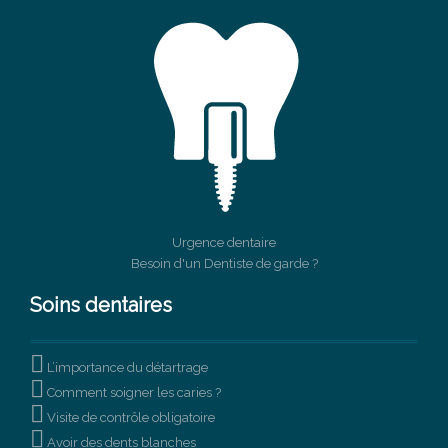
Urgence dentaire
Besoin d'un Dentiste de garde ?
Soins dentaires

L’importance du détartrage

Comment soigner les caries ?

Visite de contrôle obligatoire

Avoir des dents blanches