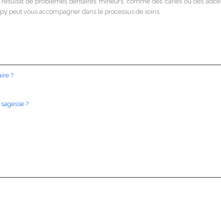
e résultat de problèmes dentaires mineurs, comme des caries ou des ab
oippy peut vous accompagner dans le processus de soins.
ire ?
 sagesse ?