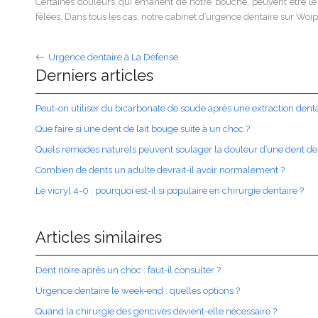
Certaines douleurs qui émanent de notre bouche, peuvent être l
fêlées. Dans tous les cas, notre cabinet d’urgence dentaire sur W
Urgence dentaire à La Défense
Derniers articles
Peut-on utiliser du bicarbonate de soude après une extraction denta
Que faire si une dent de lait bouge suite à un choc ?
Quels remèdes naturels peuvent soulager la douleur d’une dent de
Combien de dents un adulte devrait-il avoir normalement ?
Le vicryl 4-0 : pourquoi est-il si populaire en chirurgie dentaire ?
Articles similaires
Dent noire après un choc : faut-il consulter ?
Urgence dentaire le week-end : quelles options ?
Quand la chirurgie des gencives devient-elle nécessaire ?