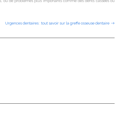
cès, ou de problèmes plus importants comme des dents cassées ou
Urgences dentaires : tout savoir sur la greffe osseuse dentaire