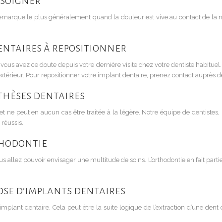
 soigner
 remarque le plus généralement quand la douleur est vive au contact de la n
entaires à repositionner
ous avez ce doute depuis votre dernière visite chez votre dentiste habituel.
xtérieur. Pour repositionner votre implant dentaire, prenez contact auprès d
thèses dentaires
 et ne peut en aucun cas être traitée à la légère. Notre équipe de dentiste
 réussis.
thodontie
allez pouvoir envisager une multitude de soins. L’orthodontie en fait partie
ose d’implants dentaires
mplant dentaire. Cela peut être la suite logique de l’extraction d’une dent